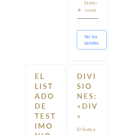
Stmt>
<sour
ceDes
c>
<encodingDesc>
Ver los
<profileDesc>
detalles
<creat
ion>
<parti
cDesc
EL
DIVI
>
LIST
SIO
<lang
Usage
ADO
NES:
>
DE
<DIV
<text
TEST
>
Desc>
<text
IMO
Class>
El Índice