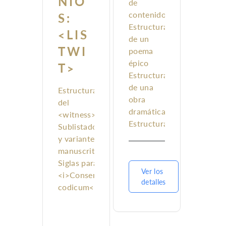
NIO
de
<revisionDesc>
contenidos
S:
Estructura
<LIS
de un
TWI
poema
épico
T>
Estructura
de una
Estructura
obra
del
dramática
<witness>
Estructura
Sublistados
de un
y variantes
texto en
manuscritas
prosa
Siglas para
Estructura
Ver los
<i>Consensus
detalles
de un texto
codicum</i>
fragmentario