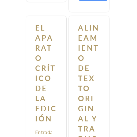
Fechas:
<date>
Enlaces y
EL
ALIN
referencias
APA
EAM
cruzadas:
<ref>
RAT
IENT
Anclajes:
O
O
<anchor/>
Palabras
CRÍT
DE
en otros
ICO
TEX
idiomas:
DE
TO
<foreign>
Nombres de
LA
ORI
lugares:
EDIC
GIN
<placeName>
IÓN
AL Y
TRA
Entrada