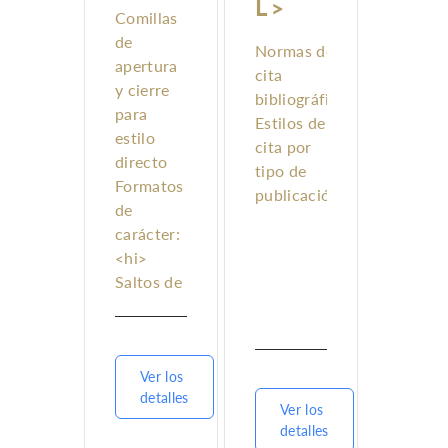
L>
Comillas
de
Normas de
apertura
cita
y cierre
bibliográfica
para
Estilos de
estilo
cita por
directo
tipo de
Formatos
publicación
de
carácter:
<hi>
Saltos de
línea:
<lb/>
Ver los
detalles
Ver los
detalles