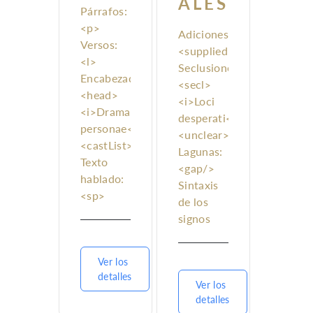
ALES
Párrafos:
<p>
Adiciones:
Versos:
<supplied>
<l>
Seclusiones:
Encabezados:
<secl>
<head>
<i>Loci
<i>Dramatis
desperati</i>:
personae</i>:
<unclear>
<castList>
Lagunas:
Texto
<gap/>
hablado:
Sintaxis
<sp>
de los
Acotaciones:
signos
<stage>
diacríticos
Citas:
<cit> y
Ver los
detalles
<quote>
Ver los
Notas:
detalles
<note>