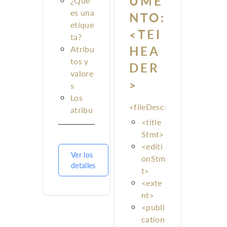
UME
¿Qué
es una
NTO:
etique
<TEI
ta?
HEA
Atribu
tos y
DER
valore
>
s
Los
<fileDesc>
atribu
tos
<title
xml:id
Stmt>
y
<editi
Ver los
xml:la
onStm
detalles
ng
t>
<exte
Estructura
nt>
de un
<publi
documento
cation
TEI-XML