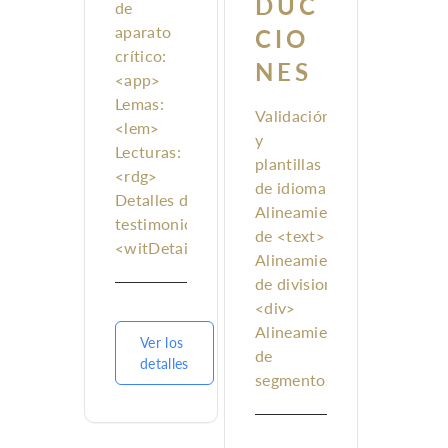
DUC
de
aparato
CIO
crítico:
NES
<app>
Lemas:
Validación
<lem>
y
Lecturas:
plantillas
<rdg>
de idioma
Detalles del
Alineamiento
testimonio:
de <text>
<witDetail>
Alineamiento
de divisiones
<div>
Alineamiento
Ver los
de
detalles
segmentos
<seg>