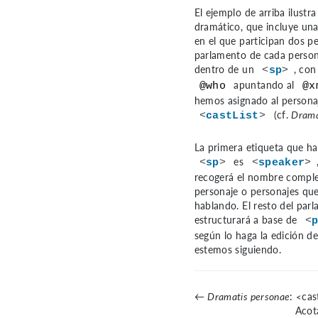
El ejemplo de arriba ilustr
dramático, que incluye una 
en el que participan dos pe
parlamento de cada person
dentro de un
, con
<
sp
>
apuntando al
@who
@x
hemos asignado al personaj
(cf.
Drama
<
castList
>
La primera etiqueta que ha
es
<
sp
>
<
speaker
>
recogerá el nombre comple
personaje o personajes qu
hablando. El resto del par
estructurará a base de
<
según lo haga la edición d
estemos siguiendo.
←
Dramatis personae
: <cas
Acot