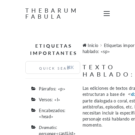
THEBARUM
FABULA
ETIQUETAS
Inicio
Etiquetas impor
hablado: <sp>
IMPORTANTES
TEXTO
⌘K
HABLADO:
Las ediciones de textos dr
Párrafos: <p>
estructuran a base de
<
d
Versos: <l>
parte dialogada o coral, est
antistrofas, episodios, etc
Encabezados:
necesitan incluir la especi
<head>
personaje está hablando e
momento.
Dramatis
:
personae
<castList>