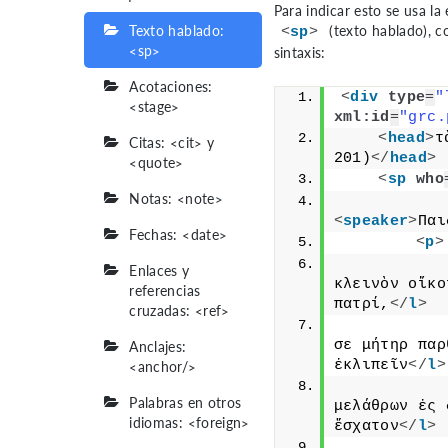
Para indicar esto se usa la
Texto hablado:
(texto hablado), co
<
sp
>
<sp>
sintaxis:
Acotaciones:
<
div
type
=
"
<stage>
xml:id
=
"grc.
<
head
>
τ
Citas: <cit> y
201)
</
head
>
<quote>
<
sp
who
Notas: <note>
<
speaker
>
Παι
Fechas: <date>
<
p
>
Enlaces y
κλεινὸν οἴκο
referencias
πατρί,
</
l
>
cruzadas: <ref>
Anclajes:
σε μήτηρ παρ
<anchor/>
ἐκλιπεῖν
</
l
>
Palabras en otros
μελάθρων ἐς 
idiomas: <foreign>
ἔσχατον
</
l
>