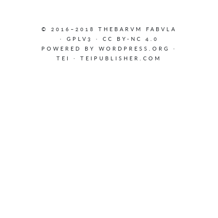
© 2016–2018 THEBARVM FABVLA
·
GPLV3
·
CC BY-NC 4.0
POWERED BY
WORDPRESS.ORG
·
TEI
·
TEIPUBLISHER.COM