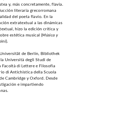
ustea y, más concretamente, flavia.
oducción literaria grecorromana
lidad del poeta flavio. En la
ación extratextual a las dinámicas
textual, hizo la edición crítica y
obre estética musical (
Música y
ini).
Universität de Berlín, Bibliothek
la Università degli Studi de
 Facoltà di Lettere e Filosofia
rio di Antichistica della Scuola
s de Cambridge y Oxford. Desde
stigación e impartiendo
anas.