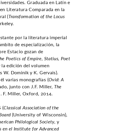
niversidades. Graduada en Latín e
 en Literatura Comparada en la
ral (
Transformation of the Locus
rkeley.
stante por la literatura imperial
ámbito de especialización, la
bre Estacio gozan de
the Poetics of Empire
,
Statius, Poet
 la edición del volumen
s W. Dominik y K. Gervais).
él varias monografías (
Ovid
:
A
do, junto con J.F. Miller,
The
J. F. Miller, Oxford, 2014.
 (
Classical Association of the
Board
(University of Wisconsin),
erican Philological Society,
y
s
en el Institute for Advanced