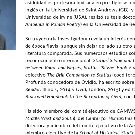
asiduidad es profesora invitada en prestigiosas u
Inglés en la Universidad de Saint Andrews (GB), y
Universidad de Irvine (USA), realizó su tesis docto
Amoenus in Roman Poetry
) en la Universidad de Be
Su trayectoria investigadora revela un interés con
de época flavia, aunque sin dejar de lado su otro 
literatura comparada. Sus numerosos estudios so
reconocimiento internacional:
Statius’ Silvae and 
between Rome and Naples
,
Statius’ ‘Silvae’ Book 2
y
colectivo
The Brill Companion to Statius
(coeditore
Profunda conocedora de Ovidio, ha escrito sobre 
Reader
, Illinois, 2014 y
Ovid
, London, 2015) y edita
Blackwell Handbook to the Reception of Ovid
, con 
Ha sido miembro del comité ejecutivo de CAMWS
Middle West and South
), del
Center for Humanities 
directora y miembro del comité ejecutivo de la
Am
miembro ejecutivo de la
School of Historical Studie