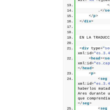
wit
=
"#A"
>
ἐχέων
<
        .
</
se
</
p
>
</
div
>
EN LA TRADUCC
<
div
type
=
"se
xml:id
=
"es.3.4
<
head
>
<
se
xml:id
=
"es.cap
</
head
>
<
p
>
<
seg
xml:id
=
"es.3.4
haberlos matad
Ares durante u
que comprendía
</
seg
>
<
seg