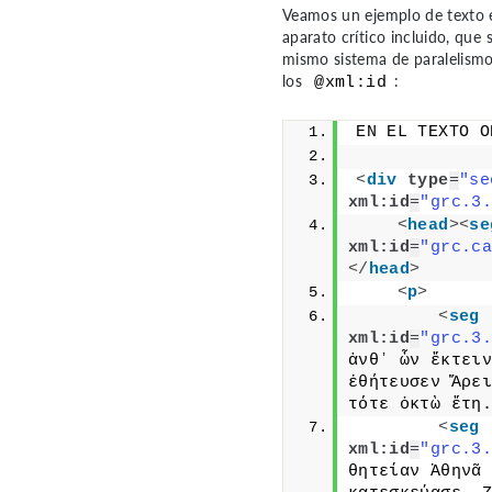
Veamos un ejemplo de texto 
aparato crítico incluido, que s
mismo sistema de paralelismo
los
:
@xml:id
EN EL TEXTO O
<
div
type
=
"se
xml:id
=
"grc.3.
<
head
>
<
se
xml:id
=
"grc.ca
</
head
>
<
p
>
<
seg
xml:id
=
"grc.3.
ἀνθʼ ὧν ἔκτειν
ἐθήτευσεν Ἄρει
τότε ὀκτὼ ἔτη.
<
seg
xml:id
=
"grc.3.
θητείαν Ἀθηνᾶ 