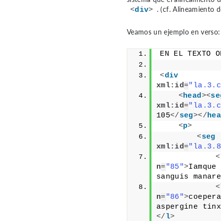
. (cf.
Alineamiento d
<
div
>
Veamos un ejemplo en verso:
EN EL TEXTO O
<
div
xml:id
=
"la.3.c
<
head
>
<
se
xml:id
=
"la.3.c
105
</
seg
>
</
hea
<
p
>
<
seg
xml:id
=
"la.3.8
<
n
=
"85"
>
Iamque 
sanguis manare
<
n
=
"86"
>
coepera
aspergine tinx
</
l
>