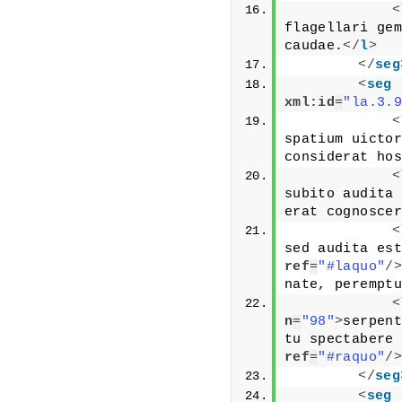
<
flagellari gem
caudae.
</
l
>
</
seg
<
seg
xml:id
=
"la.3.9
<
spatium uictor
considerat hos
<
subito audita 
erat cognoscer
<
sed audita est
ref
=
"#laquo"
/>
nate, peremptu
<
n
=
"98"
>
serpent
tu spectabere 
ref
=
"#raquo"
/>
</
seg
<
seg