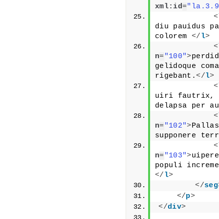
xml:id
=
"la.3.9
<
diu pauidus pa
colorem 
</
l
>
<
n
=
"100"
>
perdid
gelidoque coma
rigebant.
</
l
>
<
uiri fautrix, 
delapsa per au
<
n
=
"102"
>
Pallas
supponere terr
<
n
=
"103"
>
uipere
populi increme
</
l
>
</
seg
</
p
>
</
div
>