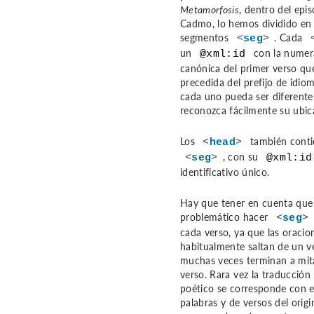
Metamorfosis
, dentro del epi
Cadmo, lo hemos dividido en 
segmentos
. Cada
<
seg
>
un
con la numer
@xml:id
canónica del primer verso qu
precedida del prefijo de idio
cada uno pueda ser diferente
reconozca fácilmente su ubic
Los
también conti
<
head
>
, con su
<
seg
>
@xml:id
identificativo único.
Hay que tener en cuenta que 
problemático hacer
<
seg
>
cada verso, ya que las oracio
habitualmente saltan de un ve
muchas veces terminan a mit
verso. Rara vez la traducción
poético se corresponde con e
palabras y de versos del origi