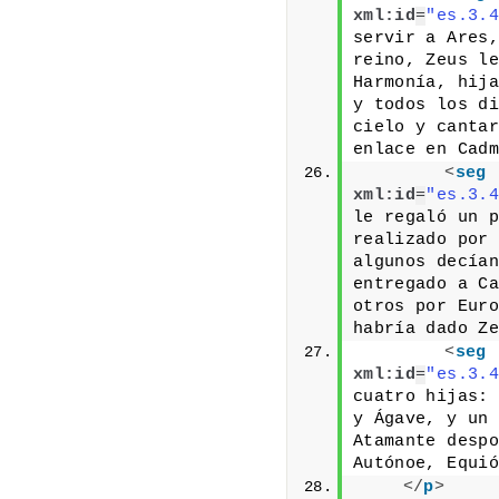
xml:id
=
"es.3.4
servir a Ares,
reino, Zeus le
Harmonía, hija
y todos los di
cielo y cantar
enlace en Cadm
<
seg
xml:id
=
"es.3.4
le regaló un p
realizado por 
algunos decían
entregado a Ca
otros por Euro
habría dado Ze
<
seg
xml:id
=
"es.3.4
cuatro hijas: 
y Ágave, y un 
Atamante despo
Autónoe, Equió
</
p
>