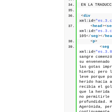
EN LA TRADUCC
<
div
xml:id
=
"es.3.c
<
head
>
<
se
xml:id
=
"es.3.c
105
</
seg
>
</
hea
<
p
>
<
seg
xml:id
=
"es.3.8
sangre comenzó
su envenenado 
las gotas impr
hierba; pero l
leve porque po
herido hacía a
recibía el gol
que la herida 
no permitirle 
profundidad. H
Agerónida, per
continuamente,