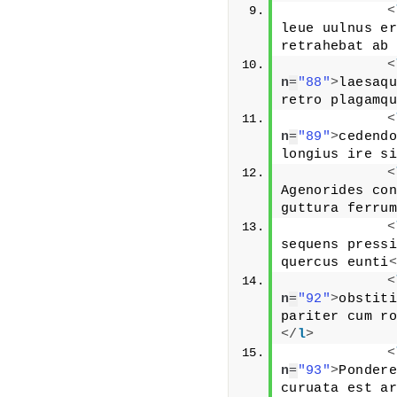
<
leue uulnus er
retrahebat ab 
<
n
=
"88"
>
laesaqu
retro plagamqu
<
n
=
"89"
>
cedendo
longius ire si
<
Agenorides con
guttura ferrum
<
sequens pressi
quercus eunti
<
<
n
=
"92"
>
obstiti
pariter cum ro
</
l
>
<
n
=
"93"
>
Pondere
curuata est ar