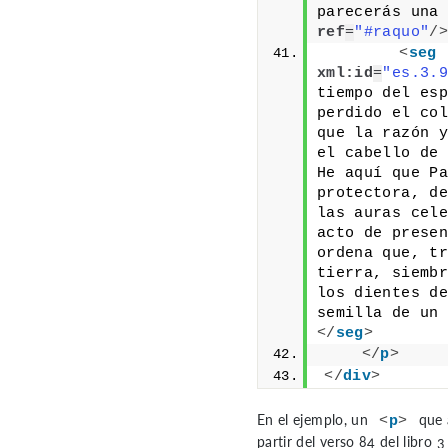
parecerás una 
ref
=
"#raquo"
/>
<
seg
xml:id
=
"es.3.9
tiempo del esp
perdido el col
que la razón y
el cabello de 
He aquí que Pa
protectora, de
las auras cele
acto de presen
ordena que, tr
tierra, siembr
los dientes de
semilla de un 
</
seg
>
</
p
>
</
div
>
En el ejemplo, un
que 
<
p
>
partir del verso 84 del libro 3