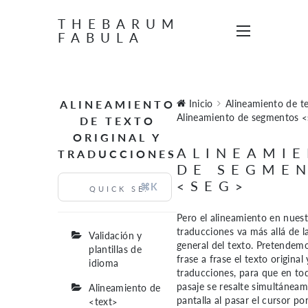
THEBARUM
FABULA
ALINEAMIENTO
Inicio
Alineamiento de tex
Alineamiento de segmentos 
DE TEXTO
ORIGINAL Y
ALINEAMI
TRADUCCIONES
DE SEGME
<SEG>
⌘K
Pero el alineamiento en nuest
traducciones va más allá de l
Validación y
general del texto. Pretendemo
plantillas de
frase a frase el texto original
idioma
traducciones, para que en to
pasaje se resalte simultánea
Alineamiento de
pantalla al pasar el cursor po
<text>