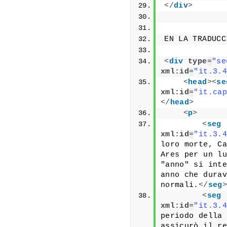
</
div
>
EN LA TRADUCC
<
div
type
=
"se
xml:id
=
"it.3.4
<
head
>
<
se
xml:id
=
"it.cap
</
head
>
<
p
>
<
seg
xml:id
=
"it.3.4
loro morte, Ca
Ares per un lu
"anno" si inte
anno che durav
normali.
</
seg
>
<
seg
xml:id
=
"it.3.4
periodo della 
assicurò il re