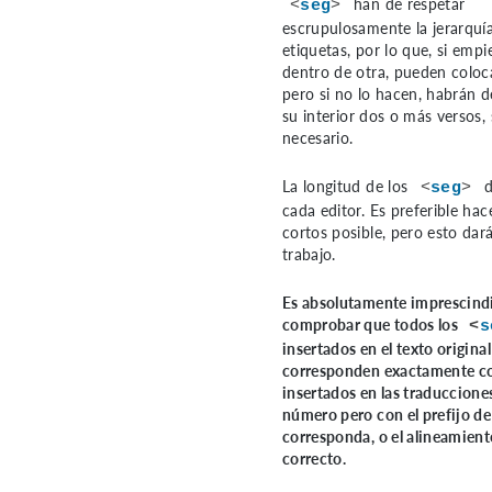
han de respetar
<
seg
>
escrupulosamente la jerarquía
etiquetas, por lo que, si emp
dentro de otra, pueden coloc
pero si no lo hacen, habrán 
su interior dos o más versos,
necesario.
La longitud de los
d
<
seg
>
cada editor. Es preferible hac
cortos posible, pero esto da
trabajo.
Es absolutamente imprescind
comprobar que todos los
<
s
insertados en el texto original
corresponden exactamente co
insertados en las traduccion
número pero con el prefijo d
corresponda, o el alineamient
correcto.