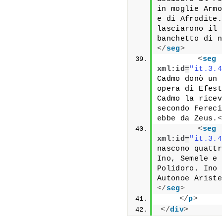
in moglie Armo
e di Afrodite.
lasciarono il 
banchetto di n
</
seg
>
<
seg
xml:id
=
"it.3.4
Cadmo donò un 
opera di Efest
Cadmo la ricev
secondo Fereci
ebbe da Zeus.
<
<
seg
xml:id
=
"it.3.4
nascono quattr
Ino, Semele e 
Polidoro. Ino 
Autonoe Ariste
</
seg
>
</
p
>
</
div
>