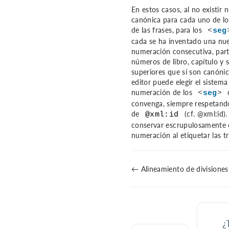
En estos casos, al no existir
canónica para cada uno de lo
de las frases, para los
<
seg
cada se ha inventado una nu
numeración consecutiva, part
números de libro, capítulo y 
superiores que sí son canóni
editor puede elegir el sistema
numeración de los
<
seg
>
convenga, siempre respetando
de
(
cf. @xml:id
)
@xml:id
conservar escrupulosamente 
numeración al etiquetar las t
← Alineamiento de divisiones
¿