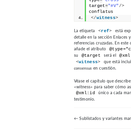
type
=
"cross"
target
=
"#V"
/>
conflatus
</
witness
>
La etiqueta
está exp
<
ref
>
detalle en la sección
Enlaces y
referencias cruzadas
. En este 
añade el atributo
@type="
su
será el
@target
@xml
que está inclu
<
witness
>
consensus
en cuestión.
Véase el capítulo que describe
<witness>
para saber cómo as
único a cada man
@xml:id
testimonio.
← Sublistados y variantes man