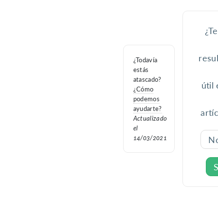
¿Te
resu
¿Todavía
estás
atascado?
útil
¿Cómo
podemos
ayudarte?
artí
Actualizado
el
14/03/2021
N
S