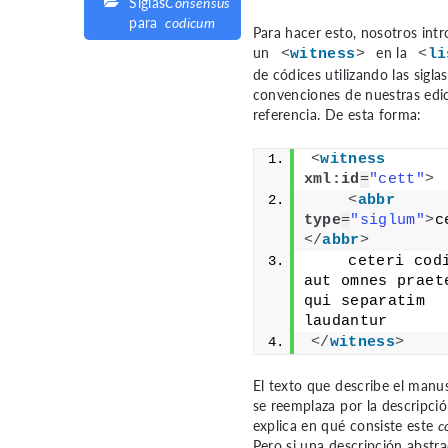
Siglas
Consensus
para
codicum
Para hacer esto, nosotros int
un
en la
<
witness
>
<
li
de códices utilizando las siglas
convenciones de nuestras edi
referencia. De esta forma:
<
witness
xml:id
=
"cett"
>
<
abbr
type
=
"siglum"
>
c
</
abbr
>
    ceteri codi
aut omnes praete
qui separatim 
laudantur
</
witness
>
El texto que describe el manus
se reemplaza por la descripci
explica en qué consiste este
c
Pero si una descripción abstr