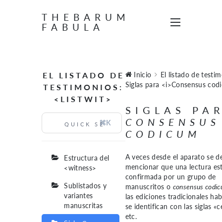
THEBARUM
FABULA
EL LISTADO DE
Inicio
El listado de testim
Siglas para <i>Consensus cod
TESTIMONIOS:
<LISTWIT>
SIGLAS PA
CONSENSUS
⌘K
CODICUM
A veces desde el
aparato
se d
Estructura del
mencionar que una lectura es
<witness>
confirmada por un grupo de
Sublistados y
manuscritos o
consensus codi
variantes
las ediciones tradicionales ha
manuscritas
se identifican con las siglas «c
etc.