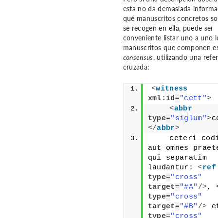
esta no da demasiada informa
qué manuscritos concretos so
se recogen en ella, puede ser
conveniente listar uno a uno l
manuscritos que componen e
consensus
, utilizando una refe
cruzada:
<
witness
xml:id
=
"cett"
>
<
abbr
type
=
"siglum"
>
c
</
abbr
>
    ceteri codi
aut omnes praete
qui separatim 
laudantur: 
<
ref
type
=
"cross"
target
=
"#A"
/>
, 
type
=
"cross"
target
=
"#B"
/>
 e
type
=
"cross"