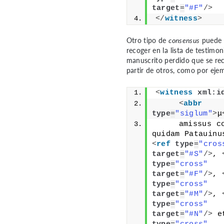
target
=
"#F"
/>
</
witness
>
Otro tipo de
consensus
puede s
recoger en la lista de testimo
manuscrito perdido que se re
partir de otros, como por eje
<
witness
xml:i
<
abbr
type
=
"siglum"
>
μ
     amissus co
<
ref
type
=
"cros
target
=
"#S"
/>
, 
type
=
"cross"
target
=
"#F"
/>
, 
type
=
"cross"
target
=
"#M"
/>
, 
type
=
"cross"
target
=
"#N"
/>
 e