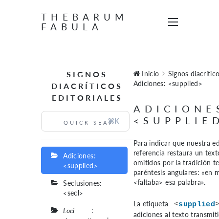
THEBARUM
FABULA
SIGNOS
Inicio
Signos diacrítico
Adiciones: <supplied>
DIACRÍTICOS
EDITORIALES
ADICIONE
<SUPPLIE
⌘K
Para indicar que nuestra e
referencia restaura un text
Adiciones:
omitidos por la tradición t
<supplied>
paréntesis angulares: «en m
<faltaba> esa palabra».
Seclusiones:
<secl>
La etiqueta
<
supplied
Loci
:
adiciones al texto transmiti