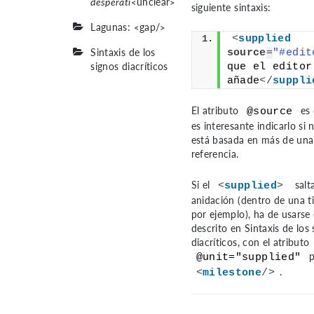
desperati
<unclear>
siguiente sintaxis:
Lagunas: <gap/>
<
supplied
Sintaxis de los
source
=
"#edit
signos diacríticos
que el editor 
añade
</
suppli
El atributo
es 
@source
es interesante indicarlo si 
está basada en más de una
referencia.
Si el
salt
<
supplied
>
anidación (dentro de una ti
por ejemplo), ha de usarse 
descrito en
Sintaxis de los
diacríticos
, con el atributo
p
@unit="supplied"
.
<
milestone
/>