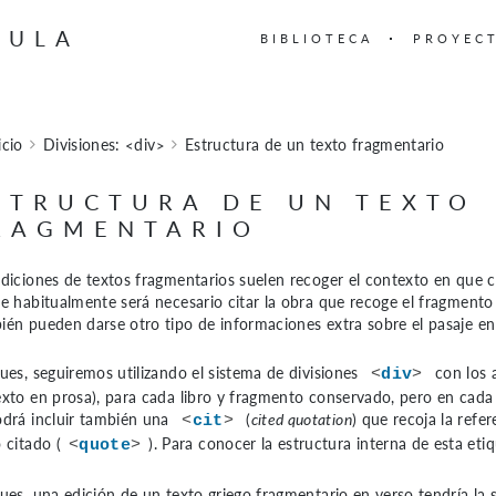
BULA
BIBLIOTECA
PROYEC
icio
Divisiones: <div>
Estructura de un texto fragmentario
STRUCTURA DE UN TEXTO
RAGMENTARIO
ediciones de textos fragmentarios suelen recoger el contexto en que
ue habitualmente será necesario citar la obra que recoge el fragmento 
ién pueden darse otro tipo de informaciones extra sobre el pasaje e
pues, seguiremos utilizando el sistema de divisiones
con los 
<
div
>
exto en prosa)
, para cada libro y fragmento conservado, pero en cada
odrá incluir también una
(
cited quotation
) que recoja la refer
<
cit
>
 citado (
). Para conocer la estructura interna de esta e
<
quote
>
ues, una edición de un texto griego fragmentario en verso tendría la s