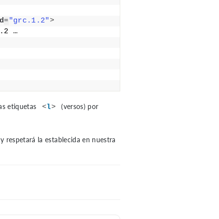
d
=
"grc.1.2"
>
.2 …
las etiquetas
(versos) por
<
l
>
 y respetará la establecida en nuestra