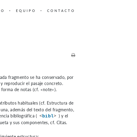
TO
EQUIPO
CONTACTO
 cada fragmento se ha conservado, por
y reproducir el pasaje concreto.
n forma de notas
(cf. <note>)
.
atributos habituales
(cf. Estructura de
 una, además del texto del fragmento,
encia bibliográfica (
) y el
<
bibl
>
tiqueta y sus componentes,
cf. Citas
.
iguiente estructura: