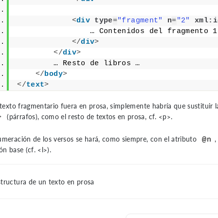
<
div
type
=
"fragment"
n
=
"2"
xml:i
                … Contenidos del fragmento 1
</
div
>
</
div
>
        … Resto de libros …
</
body
>
</
text
>
l texto fragmentario fuera en prosa, simplemente habría que sustituir 
(párrafos), como el resto de textos en prosa,
cf. <p>
.
>
umeración de los versos se hará, como siempre, con el atributo
,
@n
ión base
(cf. <l>)
.
tructura de un texto en prosa