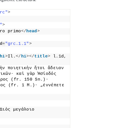
rc"
>
"
>
ro primo
</
head
>
d
=
"grc.1.1"
>
hi
>
Il.
</
hi
>
</
title
>
 l.1d, 
ὴν ποιητικὴν ἤτοι ἄδειαν 
ικῶν· καὶ γὰρ Ἡσίοδός 
ρος (fr. 150 Sn.)· 
ος (fr. 1 Μ.)· „ἐννέπετε 
Διὸς μεγάλοιο 