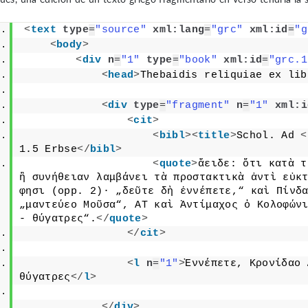
<
text
type
=
"source"
xml:lang
=
"grc"
xml:id
=
"g
<
body
>
<
div
n
=
"1"
type
=
"book"
xml:id
=
"grc.1
<
head
>
Thebaidis reliquiae ex lib
<
div
type
=
"fragment"
n
=
"1"
xml:i
<
cit
>
<
bibl
>
<
title
>
Schol. Ad 
<
1.5 Erbse
</
bibl
>
<
quote
>
ἄειδε: ὅτι κατὰ τ
ἢ συνήθειαν λαμβάνει τὰ προστακτικὰ ἀντὶ εὐκτ
φησι (opp. 2)· „δεῦτε δὴ ἐννέπετε,“ καὶ Πίνδα
„μαντεύεο Μοῦσα“, AT καὶ Ἀντίμαχος ὁ Κολοφώνι
- θύγατρες“.
</
quote
>
</
cit
>
<
l
n
=
"1"
>
Ἐννέπετε, Κρονίδαο 
θύγατρες
</
l
>
</
div
>