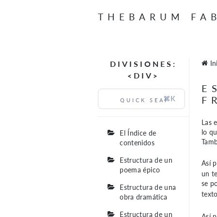
THEBARUM FA
DIVISIONES:
In
<DIV>
E
F
⌘K
Las 
lo q
El Índice de
Tamb
contenidos
Estructura de un
Así 
poema épico
un t
se p
Estructura de una
texto
obra dramática
Estructura de un
Así p