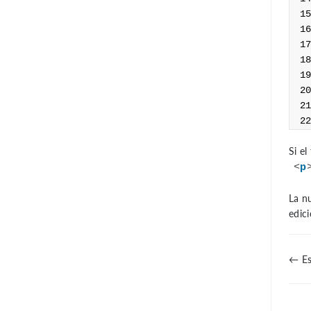
Si e
<
p
La n
edic
← Es