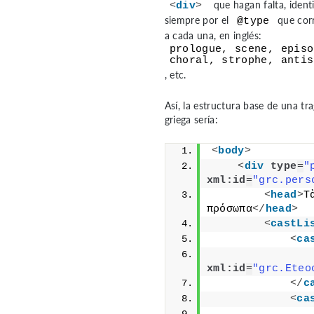
que hagan falta, ident
<
div
>
siempre por el
que cor
@type
a cada una, en inglés:
prologue, scene, episo
choral, strophe, antis
, etc.
Así, la estructura base de una tr
griega sería:
<
body
>
<
div
type
=
"
xml:id
=
"grc.pers
<
head
>
Τ
πρόσωπα
</
head
>
<
castLi
<
ca
xml:id
=
"grc.Eteo
</
c
<
ca