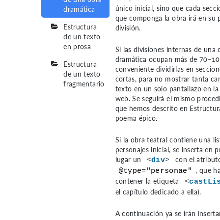
único inicial, sino que cada secc
dramática
que componga la obra irá en su 
Estructura
división.
de un texto
en prosa
Si las divisiones internas de una 
dramática ocupan más de 70–10
Estructura
conveniente dividirlas en seccio
de un texto
cortas, para no mostrar tanta ca
fragmentario
texto en un solo pantallazo en la
web. Se seguirá el mismo proced
que hemos descrito en
Estructur
poema épico
.
Si la obra teatral contiene una lis
personajes inicial, se inserta en 
lugar un
con el atribut
<
div
>
, que h
@type="personae"
contener la etiqueta
<
castLi
el capítulo dedicado a ella)
.
A continuación ya se irán inserta