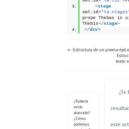
xml:id
=
"la.tit"
>
P
<
stage
xml:id
=
"la.stage1
prope Thebas in ui
Thebis
</
stage
>
</
div
>
← Estructura de un poema épic
Estruc
texto 
¿Te 
¿Todavía
estás
resultad
atascado?
¿Cómo
este art
podemos