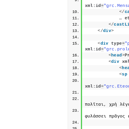
xml:id
=
"grc.Mens
</
c
            … e
</
castL
</
div
>
<
div
type
=
"
xml:id
=
"grc.prol
<
head
>
P
<
div
xm
<
he
<
sp
xml:id
=
"grc.Eteo
πολῖται, χρὴ λέγ
φυλάσσει πρᾶγος 
               