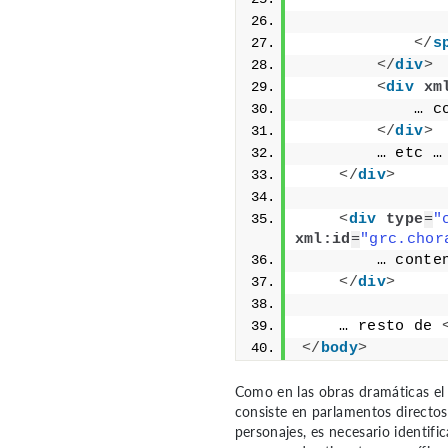
               
</
s
</
div
>
<
div
xm
            … c
</
div
>
        … etc …
</
div
>
<
div
type
=
"
xml:id
=
"grc.chor
        … conte
</
div
>
    … resto de 
</
body
>
Como en las obras dramáticas el
consiste en parlamentos directos
personajes, es necesario identifi