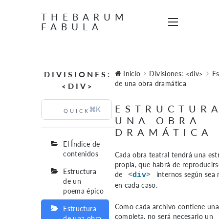
THEBARUM
FABULA
DIVISIONES:
Inicio
Divisiones: <div>
Es
de una obra dramática
<DIV>
ESTRUCTUR
⌘K
UNA OBRA
DRAMÁTICA
El Índice de
contenidos
Cada obra teatral tendrá una est
propia, que habrá de reproducirs
Estructura
de
internos según sea 
<
div
>
de un
en cada caso.
poema épico
Como cada archivo contiene una
Estructura
completa, no será necesario un
de una obra