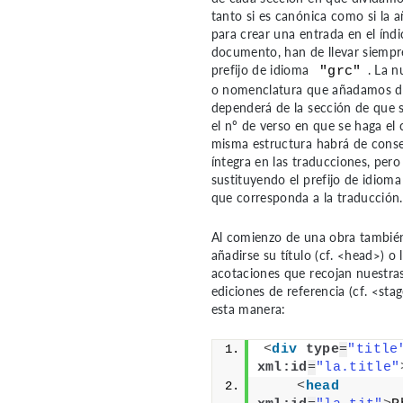
tanto si es canónica como si la 
para crear una entrada en el índi
documento, han de llevar siempr
prefijo de idioma
. La 
"grc"
o nomenclatura que añadamos d
dependerá de la sección de que s
el nº de verso en que se haga el 
misma estructura habrá de cons
íntegra en las traducciones, pero
sustituyendo el prefijo de idioma
que corresponda a la traducción.
Al comienzo de una obra tambié
añadirse su título
(cf. <head>)
o l
acotaciones que recojan nuestra
ediciones de referencia
(cf. <sta
esta manera:
<
div
type
=
"title
xml:id
=
"la.title"
<
head