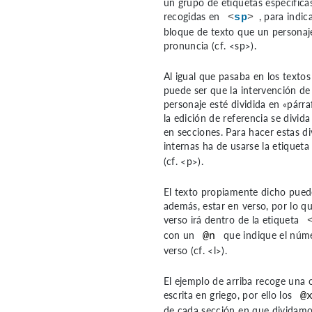
un grupo de etiquetas específica
recogidas en
, para indica
<
sp
>
bloque de texto que un personaj
pronuncia
(cf. <sp>)
.
Al igual que pasaba en los textos
puede ser que la intervención de
personaje esté dividida en «párra
la edición de referencia se divida
en secciones. Para hacer estas di
internas ha de usarse la etiquet
(cf. <p>)
.
El texto propiamente dicho pued
además, estar en verso, por lo q
verso irá dentro de la etiqueta
con un
que indique el núm
@n
verso
(cf. <l>)
.
El ejemplo de arriba recoge una 
escrita en griego, por ello los
@
de cada sección en que dividamos