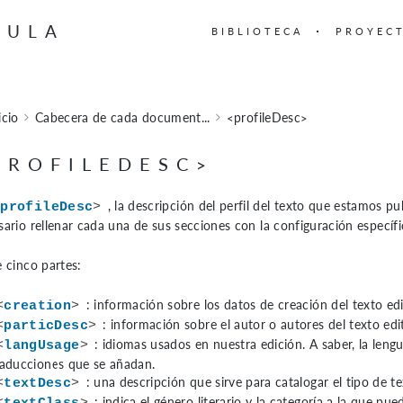
BULA
BIBLIOTECA
PROYEC
icio
Cabecera de cada document...
<profileDesc>
PROFILEDESC>
, la descripción del perfil del texto que estamos p
<
profileDesc
>
sario rellenar cada una de sus secciones con la configuración específi
e cinco partes:
: información sobre los datos de creación del texto ed
<
creation
>
: información sobre el autor o autores del texto edi
<
particDesc
>
: idiomas usados en nuestra edición. A saber, la lengua
<
langUsage
>
raducciones que se añadan.
: una descripción que sirve para catalogar el tipo de 
<
textDesc
>
: indica el género literario y la categoría a la que pue