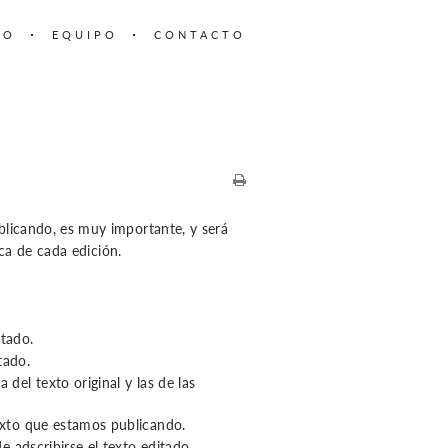
TO
EQUIPO
CONTACTO
ublicando, es muy importante, y será
ca de cada edición.
itado.
tado.
 del texto original y las de las
texto que estamos publicando.
de adscribirse el texto editado.