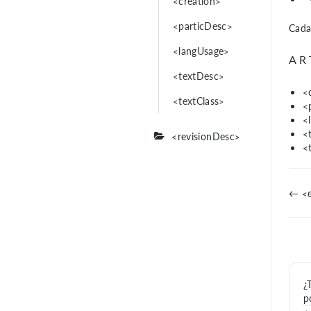
<creation>
<particDesc>
Cada 
<langUsage>
AR
<textDesc>
<
<textClass>
<
<
<
<revisionDesc>
<
← <e
¿
p