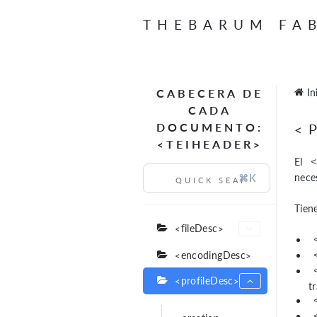
THEBARUM FA
CABECERA DE
In
CADA
DOCUMENTO:
<
<TEIHEADER>
El
nece
⌘K
Tien
<fileDesc>
<encodingDesc>
<profileDesc>
t